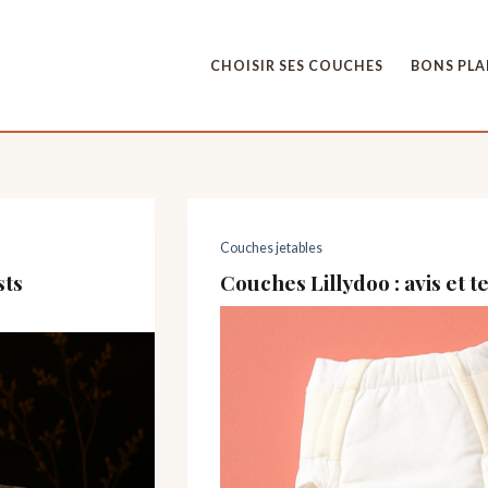
CHOISIR SES COUCHES
BONS PL
Couches jetables
sts
Couches Lillydoo : avis et 