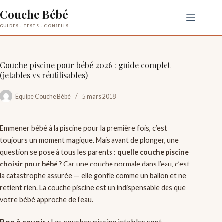
Passer
Couche Bébé
au
contenu
Couche piscine pour bébé 2026 : guide complet
(jetables vs réutilisables)
Équipe Couche Bébé
5 mars 2018
Emmener bébé à la piscine pour la première fois, c’est
toujours un moment magique. Mais avant de plonger, une
question se pose à tous les parents :
quelle couche piscine
choisir pour bébé ?
Car une couche normale dans l’eau, c’est
la catastrophe assurée — elle gonfle comme un ballon et ne
retient rien. La couche piscine est un indispensable dès que
votre bébé approche de l’eau.
Bon à savoir :
Les couches piscine jetables sont